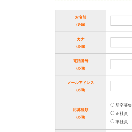
お名前
(必須)
カナ
(必須)
電話番号
(必須)
メールアドレス
(必須)
新卒募集
応募種類
正社員
(必須)
準社員