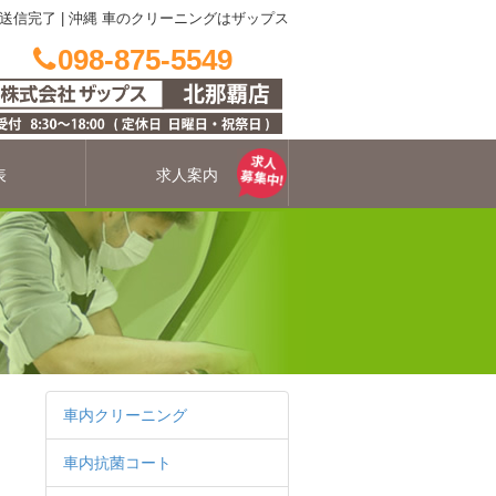
 送信完了
|
沖縄 車のクリーニングはザップス
098-875-5549
表
求人案内
車内クリーニング
車内抗菌コート