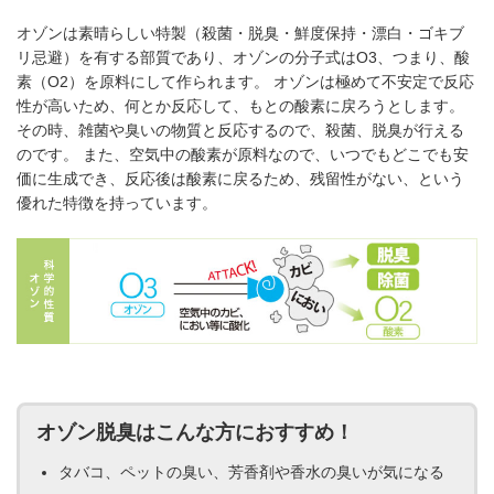
オゾンは素晴らしい特製（殺菌・脱臭・鮮度保持・漂白・ゴキブ
リ忌避）を有する部質であり、オゾンの分子式はO3、つまり、酸
素（O2）を原料にして作られます。 オゾンは極めて不安定で反応
性が高いため、何とか反応して、もとの酸素に戻ろうとします。
その時、雑菌や臭いの物質と反応するので、殺菌、脱臭が行える
のです。 また、空気中の酸素が原料なので、いつでもどこでも安
価に生成でき、反応後は酸素に戻るため、残留性がない、という
優れた特徴を持っています。
オゾン脱臭はこんな方におすすめ！
タバコ、ペットの臭い、芳香剤や香水の臭いが気になる