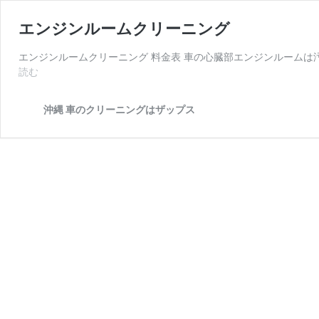
エンジンルームクリーニング
エンジンルームクリーニング 料金表 車の心臓部エンジンルームは
読む
エ
ン
ジ
沖縄 車のクリーニングはザップス
ン
ル
ー
ム
ク
リ
ー
ニ
ン
グ